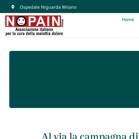
Salta
Ospedale Niguarda Milano
al
Home
contenuto
Al via la campagna d