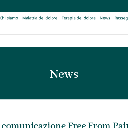
Chi siamo
Malattia del dolore
Terapia del dolore
News
Rasseg
News
i comunicazione Free From Pai