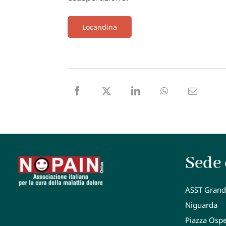
Locandina
Sede 
ASST Grand
Niguarda
Piazza Osp