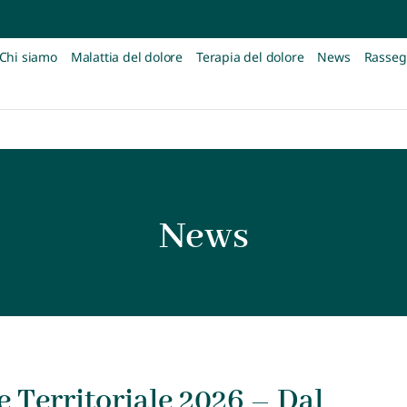
Chi siamo
Malattia del dolore
Terapia del dolore
News
Rasseg
News
e Territoriale 2026 – Dal