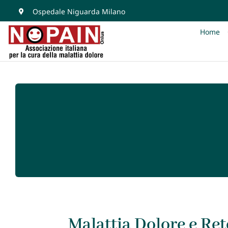
Salta
Ospedale Niguarda Milano
al
Home
contenuto
Malattia Dolore e Ret