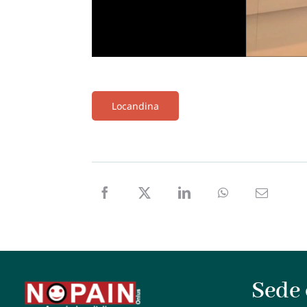
Locandina
Sede 